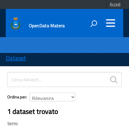
Accedi
OpenData Matera
DATI
ENTI
Dataset
TEMI
INFORMAZIONI
Ordina per
1 dataset trovato
temi: