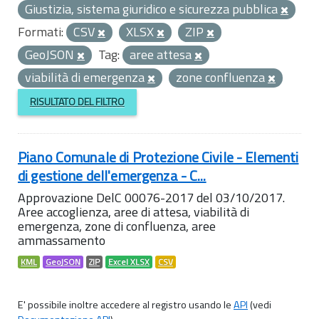
Giustizia, sistema giuridico e sicurezza pubblica
Formati:
CSV
XLSX
ZIP
GeoJSON
Tag:
aree attesa
viabilità di emergenza
zone confluenza
RISULTATO DEL FILTRO
Piano Comunale di Protezione Civile - Elementi
di gestione dell'emergenza - C...
Approvazione DelC 00076-2017 del 03/10/2017.
Aree accoglienza, aree di attesa, viabilità di
emergenza, zone di confluenza, aree
ammassamento
KML
GeoJSON
ZIP
Excel XLSX
CSV
E' possibile inoltre accedere al registro usando le
API
(vedi