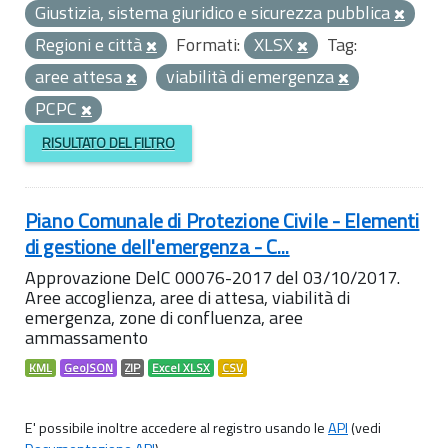
Giustizia, sistema giuridico e sicurezza pubblica
Regioni e città
Formati:
XLSX
Tag:
aree attesa
viabilità di emergenza
PCPC
RISULTATO DEL FILTRO
Piano Comunale di Protezione Civile - Elementi
di gestione dell'emergenza - C...
Approvazione DelC 00076-2017 del 03/10/2017.
Aree accoglienza, aree di attesa, viabilità di
emergenza, zone di confluenza, aree
ammassamento
KML
GeoJSON
ZIP
Excel XLSX
CSV
E' possibile inoltre accedere al registro usando le
API
(vedi