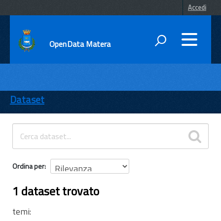
Accedi
OpenData Matera
DATI
ENTI
Dataset
TEMI
INFORMAZIONI
Ordina per
1 dataset trovato
temi: