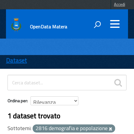
Accedi
OpenData Matera
DATI
ENTI
Dataset
TEMI
INFORMAZIONI
Ordina per
1 dataset trovato
Sottotemi:
2816 demografia e popolazione