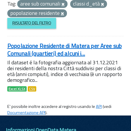
Tag:
aree sub comunali
classi d_età
popolazione residente
RISULTATO DEL FILTRO
Popolazione Residente di Matera per Aree sub
Comunali (quartieri) ed alcuni i...
Il dataset é la fotografia aggiornata al 31.12.2021
dei residenti della nostra Città suddivisi per classi di
età (anni compiuti), indice di vecchiaia (è un rapporto
demografico...
Excel XLSX
CSV
E' possibile inoltre accedere al registro usando le
API
(vedi
Documentazione API
).
Informazioni OpenData Matera