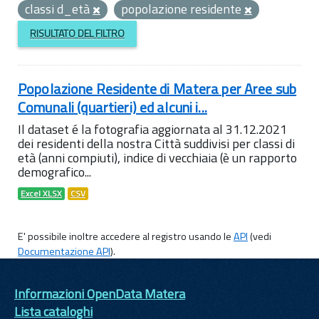
classi d_età
popolazione residente
RISULTATO DEL FILTRO
Popolazione Residente di Matera per Aree sub
Comunali (quartieri) ed alcuni i...
Il dataset é la fotografia aggiornata al 31.12.2021
dei residenti della nostra Città suddivisi per classi di
età (anni compiuti), indice di vecchiaia (è un rapporto
demografico...
Excel XLSX
CSV
E' possibile inoltre accedere al registro usando le
API
(vedi
Documentazione API
).
Informazioni OpenData Matera
Lista cataloghi