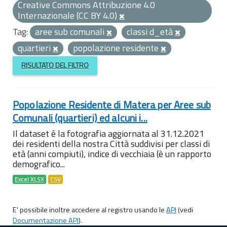
Creative Commons Attribuzione 4.0
Internazionale (CC BY 4.0)
Tag:
aree sub comunali
classi d_età
quartieri
popolazione residente
RISULTATO DEL FILTRO
Popolazione Residente di Matera per Aree sub
Comunali (quartieri) ed alcuni i...
Il dataset é la fotografia aggiornata al 31.12.2021
dei residenti della nostra Città suddivisi per classi di
età (anni compiuti), indice di vecchiaia (è un rapporto
demografico...
Excel XLSX
CSV
E' possibile inoltre accedere al registro usando le
API
(vedi
Documentazione API
).