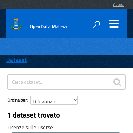
Accedi
OpenData Matera
DATI
ENTI
Dataset
TEMI
INFORMAZIONI
Ordina per
1 dataset trovato
Licenze sulle risorse: