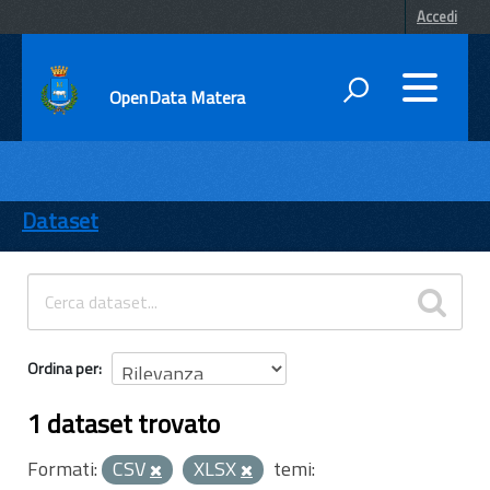
Accedi
OpenData Matera
DATI
ENTI
Dataset
TEMI
INFORMAZIONI
Ordina per
1 dataset trovato
Formati:
CSV
XLSX
temi: