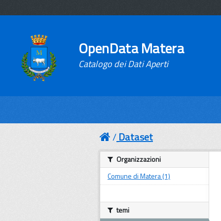
OpenData Matera
Catalogo dei Dati Aperti
Dataset
Organizzazioni
Comune di Matera (1)
temi