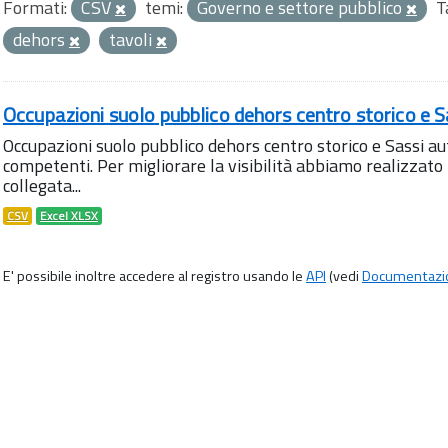
Formati:
CSV
temi:
Governo e settore pubblico
T
dehors
tavoli
Occupazioni suolo pubblico dehors centro storico e S
Occupazioni suolo pubblico dehors centro storico e Sassi aut
competenti. Per migliorare la visibilità abbiamo realizza
collegata...
CSV
Excel XLSX
E' possibile inoltre accedere al registro usando le
API
(vedi
Documentazi