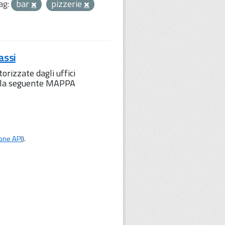
ag:
bar
pizzerie
assi
orizzate dagli uffici
to la seguente MAPPA
one API
).