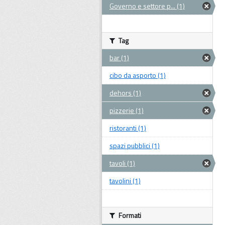
Governo e settore p... (1)
Tag
bar (1)
cibo da asporto (1)
dehors (1)
pizzerie (1)
ristoranti (1)
spazi pubblici (1)
tavoli (1)
tavolini (1)
Formati