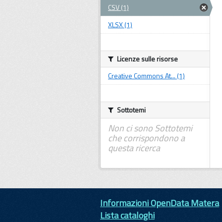
CSV (1)
XLSX (1)
Licenze sulle risorse
Creative Commons At... (1)
Sottotemi
Non ci sono Sottotemi
che corrispondono a
questa ricerca
Informazioni OpenData Matera
Lista cataloghi