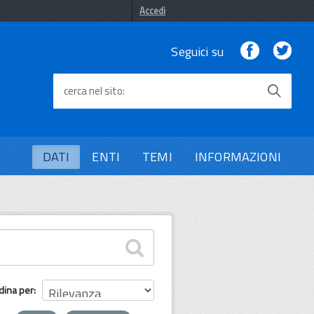
Accedi
Facebook
Twi
Seguici su
cerca nel sito
DATI
ENTI
TEMI
INFORMAZIONI
dina per