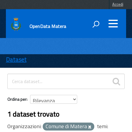
Accedi
OpenData Matera
DATI
ENTI
Dataset
TEMI
INFORMAZIONI
Ordina per
1 dataset trovato
Organizzazioni:
Comune di Matera
temi: