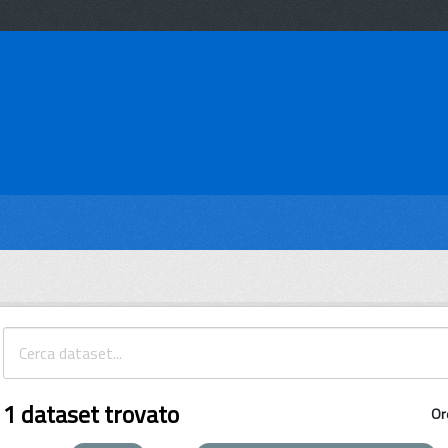
1 dataset trovato
Or