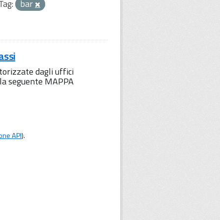
Tag:
bar
assi
orizzate dagli uffici
to la seguente MAPPA
one API
).