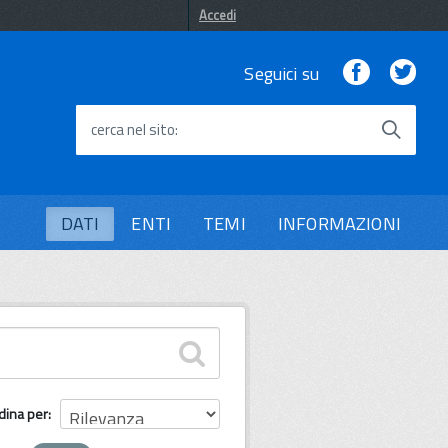
Accedi
Facebook
Twi
Seguici su
cerca nel sito
DATI
ENTI
TEMI
INFORMAZIONI
dina per