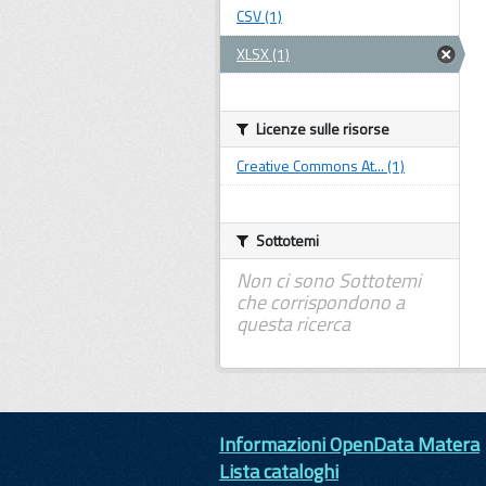
CSV (1)
XLSX (1)
Licenze sulle risorse
Creative Commons At... (1)
Sottotemi
Non ci sono Sottotemi
che corrispondono a
questa ricerca
Informazioni OpenData Matera
Lista cataloghi