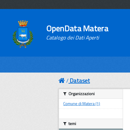
OpenData Matera
Catalogo dei Dati Aperti
Dataset
Organizzazioni
Comune di Matera (1)
temi