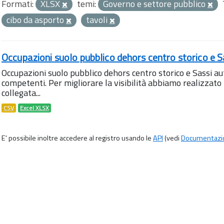
Formati:
XLSX
temi:
Governo e settore pubblico
cibo da asporto
tavoli
Occupazioni suolo pubblico dehors centro storico e S
Occupazioni suolo pubblico dehors centro storico e Sassi aut
competenti. Per migliorare la visibilità abbiamo realizza
collegata...
CSV
Excel XLSX
E' possibile inoltre accedere al registro usando le
API
(vedi
Documentazi