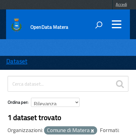
Accedi
OpenData Matera
DATI
ENTI
Dataset
TEMI
INFORMAZIONI
Ordina per
1 dataset trovato
Organizzazioni:
Comune di Matera
Formati: