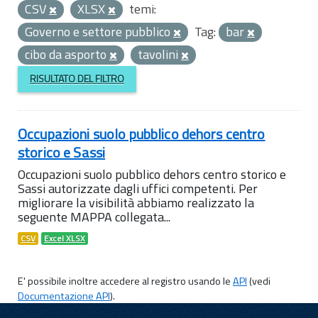
CSV
XLSX
temi:
Governo e settore pubblico
Tag:
bar
cibo da asporto
tavolini
RISULTATO DEL FILTRO
Occupazioni suolo pubblico dehors centro
storico e Sassi
Occupazioni suolo pubblico dehors centro storico e
Sassi autorizzate dagli uffici competenti. Per
migliorare la visibilità abbiamo realizzato la
seguente MAPPA collegata...
CSV
Excel XLSX
E' possibile inoltre accedere al registro usando le
API
(vedi
Documentazione API
).