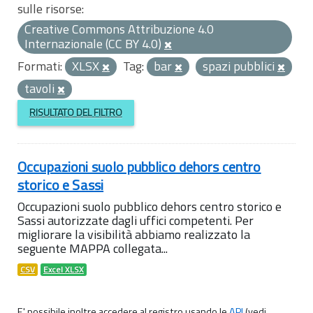
sulle risorse:
Creative Commons Attribuzione 4.0
Internazionale (CC BY 4.0)
Formati:
XLSX
Tag:
bar
spazi pubblici
tavoli
RISULTATO DEL FILTRO
Occupazioni suolo pubblico dehors centro
storico e Sassi
Occupazioni suolo pubblico dehors centro storico e
Sassi autorizzate dagli uffici competenti. Per
migliorare la visibilità abbiamo realizzato la
seguente MAPPA collegata...
CSV
Excel XLSX
E' possibile inoltre accedere al registro usando le
API
(vedi