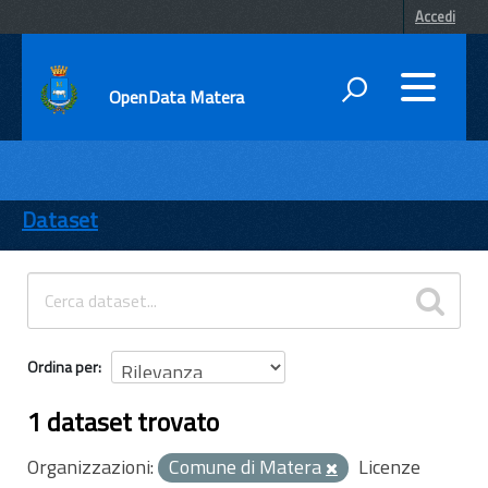
Accedi
OpenData Matera
DATI
ENTI
Dataset
TEMI
INFORMAZIONI
Ordina per
1 dataset trovato
Organizzazioni:
Comune di Matera
Licenze