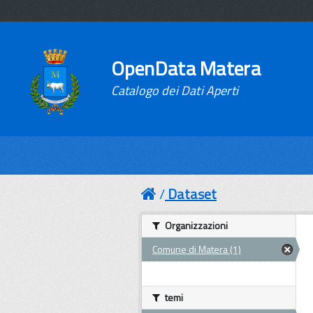
OpenData Matera
Catalogo dei Dati Aperti
Dataset
Organizzazioni
Comune di Matera (1)
temi