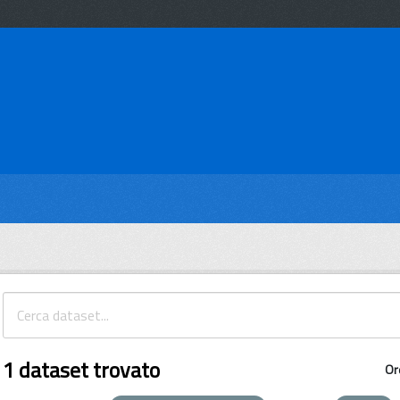
1 dataset trovato
Or