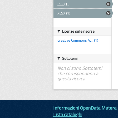
CSV (1)
XLSX (1)
Licenze sulle risorse
Creative Commons At... (1)
Sottotemi
Non ci sono Sottotemi
che corrispondono a
questa ricerca
Informazioni OpenData Matera
Lista cataloghi