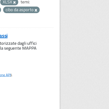
XLSX
temi:
cibo da asporto
assi
orizzate dagli uffici
to la seguente MAPPA
one API
).