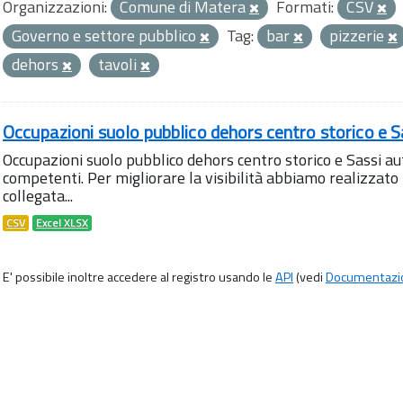
Organizzazioni:
Comune di Matera
Formati:
CSV
Governo e settore pubblico
Tag:
bar
pizzerie
dehors
tavoli
Occupazioni suolo pubblico dehors centro storico e S
Occupazioni suolo pubblico dehors centro storico e Sassi aut
competenti. Per migliorare la visibilità abbiamo realizza
collegata...
CSV
Excel XLSX
E' possibile inoltre accedere al registro usando le
API
(vedi
Documentazi