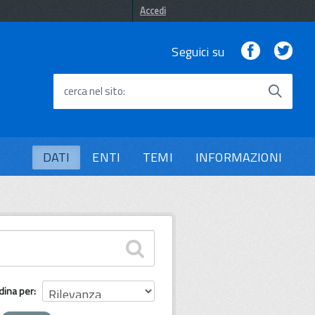
Accedi
Facebook
Twi
Seguici su
cerca nel sito
DATI
ENTI
TEMI
INFORMAZIONI
dina per