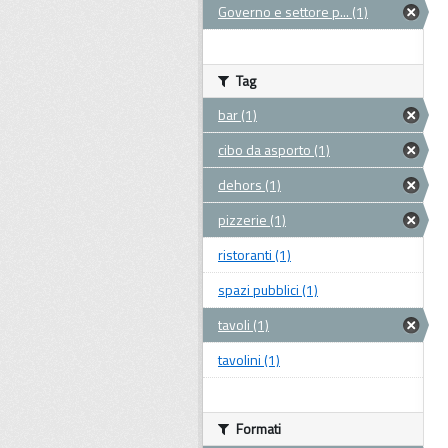
Governo e settore p... (1)
Tag
bar (1)
cibo da asporto (1)
dehors (1)
pizzerie (1)
ristoranti (1)
spazi pubblici (1)
tavoli (1)
tavolini (1)
Formati