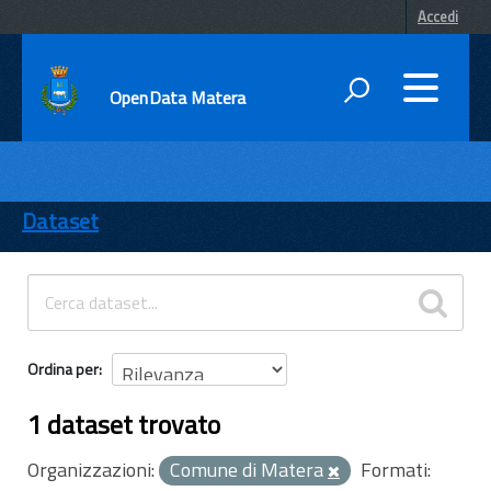
Accedi
OpenData Matera
DATI
ENTI
Dataset
TEMI
INFORMAZIONI
Ordina per
1 dataset trovato
Organizzazioni:
Comune di Matera
Formati: