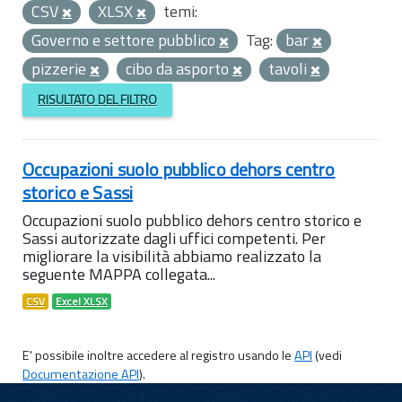
CSV
XLSX
temi:
Governo e settore pubblico
Tag:
bar
pizzerie
cibo da asporto
tavoli
RISULTATO DEL FILTRO
Occupazioni suolo pubblico dehors centro
storico e Sassi
Occupazioni suolo pubblico dehors centro storico e
Sassi autorizzate dagli uffici competenti. Per
migliorare la visibilità abbiamo realizzato la
seguente MAPPA collegata...
CSV
Excel XLSX
E' possibile inoltre accedere al registro usando le
API
(vedi
Documentazione API
).