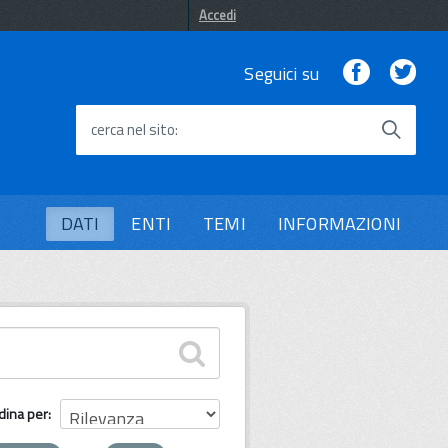
Accedi
Facebook
Twi
Seguici su
cerca nel sito
DATI
ENTI
TEMI
INFORMAZIONI
dina per