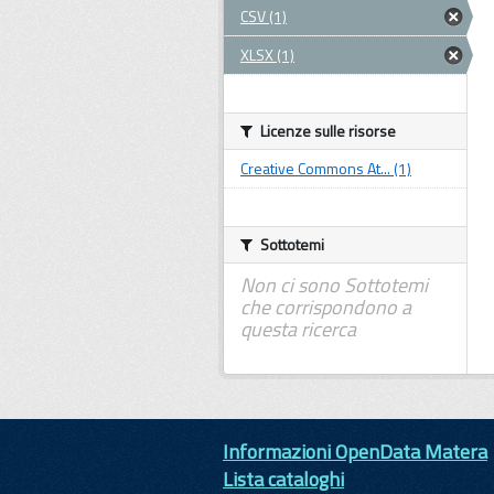
CSV (1)
XLSX (1)
Licenze sulle risorse
Creative Commons At... (1)
Sottotemi
Non ci sono Sottotemi
che corrispondono a
questa ricerca
Informazioni OpenData Matera
Lista cataloghi