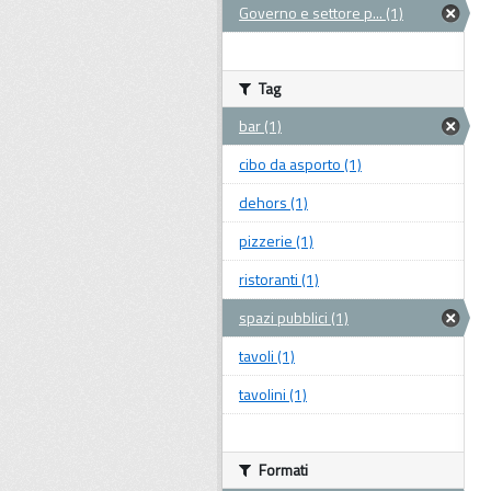
Governo e settore p... (1)
Tag
bar (1)
cibo da asporto (1)
dehors (1)
pizzerie (1)
ristoranti (1)
spazi pubblici (1)
tavoli (1)
tavolini (1)
Formati