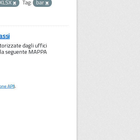
XLSX
Tag:
bar
assi
orizzate dagli uffici
to la seguente MAPPA
one API
).