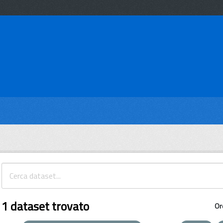
1 dataset trovato
Or