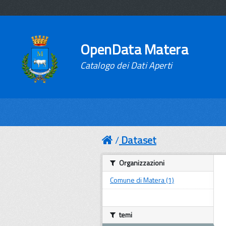
OpenData Matera
Catalogo dei Dati Aperti
Dataset
Organizzazioni
Comune di Matera (1)
temi