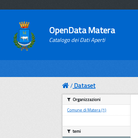
OpenData Matera
Catalogo dei Dati Aperti
Dataset
Organizzazioni
Comune di Matera (1)
temi