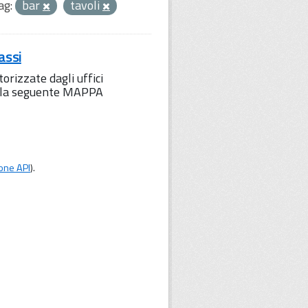
ag:
bar
tavoli
assi
orizzate dagli uffici
to la seguente MAPPA
one API
).