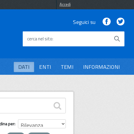
Accedi
Facebook
Twi
Seguici su
cerca nel sito
DATI
ENTI
TEMI
INFORMAZIONI
dina per