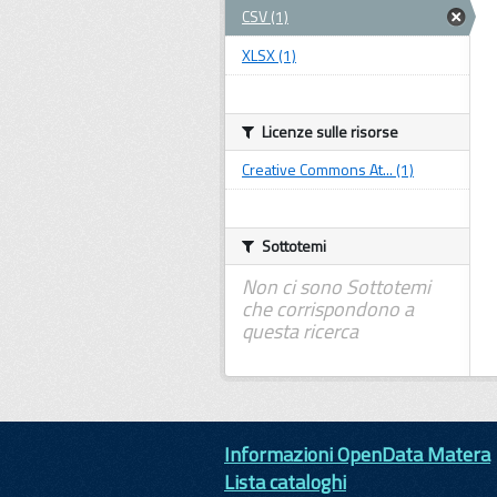
CSV (1)
XLSX (1)
Licenze sulle risorse
Creative Commons At... (1)
Sottotemi
Non ci sono Sottotemi
che corrispondono a
questa ricerca
Informazioni OpenData Matera
Lista cataloghi