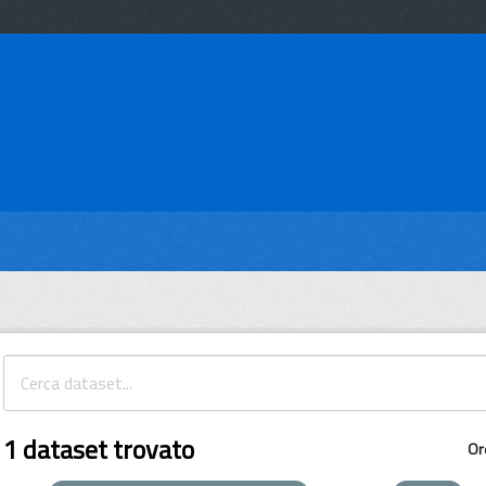
1 dataset trovato
Or