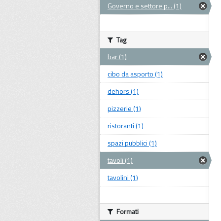
Governo e settore p... (1)
Tag
bar (1)
cibo da asporto (1)
dehors (1)
pizzerie (1)
ristoranti (1)
spazi pubblici (1)
tavoli (1)
tavolini (1)
Formati