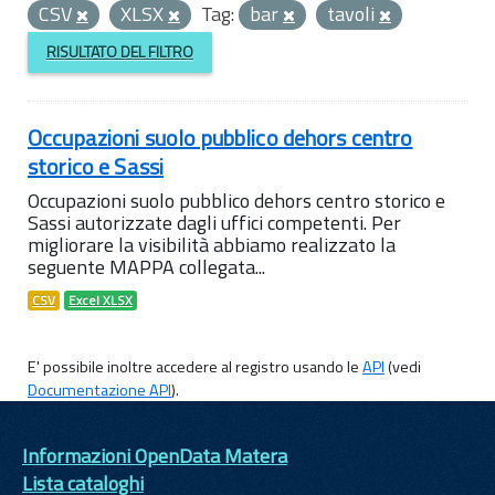
CSV
XLSX
Tag:
bar
tavoli
RISULTATO DEL FILTRO
Occupazioni suolo pubblico dehors centro
storico e Sassi
Occupazioni suolo pubblico dehors centro storico e
Sassi autorizzate dagli uffici competenti. Per
migliorare la visibilità abbiamo realizzato la
seguente MAPPA collegata...
CSV
Excel XLSX
E' possibile inoltre accedere al registro usando le
API
(vedi
Documentazione API
).
Informazioni OpenData Matera
Lista cataloghi