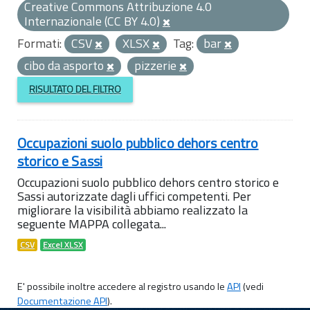
Creative Commons Attribuzione 4.0
Internazionale (CC BY 4.0)
Formati:
CSV
XLSX
Tag:
bar
cibo da asporto
pizzerie
RISULTATO DEL FILTRO
Occupazioni suolo pubblico dehors centro
storico e Sassi
Occupazioni suolo pubblico dehors centro storico e
Sassi autorizzate dagli uffici competenti. Per
migliorare la visibilità abbiamo realizzato la
seguente MAPPA collegata...
CSV
Excel XLSX
E' possibile inoltre accedere al registro usando le
API
(vedi
Documentazione API
).