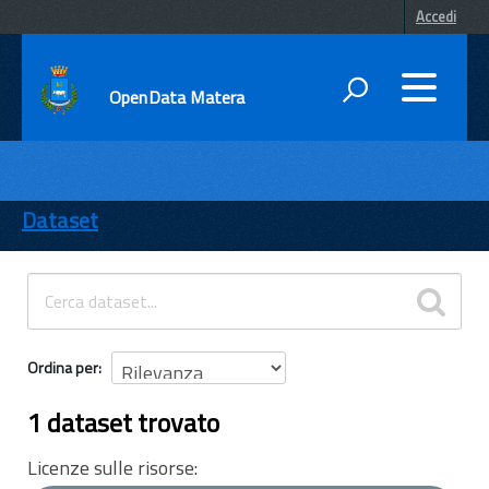
Accedi
OpenData Matera
DATI
ENTI
Dataset
TEMI
INFORMAZIONI
Ordina per
1 dataset trovato
Licenze sulle risorse: