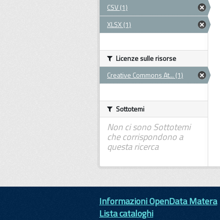
CSV (1)
XLSX (1)
Licenze sulle risorse
Creative Commons At... (1)
Sottotemi
Non ci sono Sottotemi
che corrispondono a
questa ricerca
Informazioni OpenData Matera
Lista cataloghi