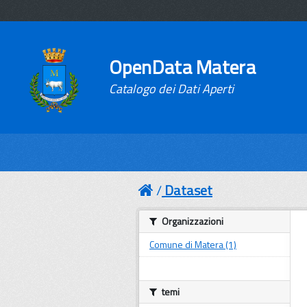
OpenData Matera
Catalogo dei Dati Aperti
Dataset
Organizzazioni
Comune di Matera (1)
temi