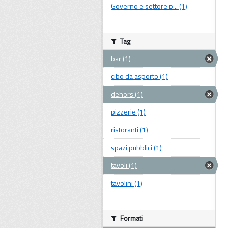
Governo e settore p... (1)
Tag
bar (1)
cibo da asporto (1)
dehors (1)
pizzerie (1)
ristoranti (1)
spazi pubblici (1)
tavoli (1)
tavolini (1)
Formati