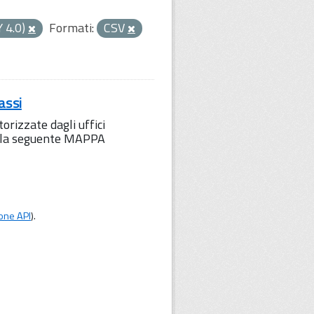
Y 4.0)
Formati:
CSV
assi
orizzate dagli uffici
to la seguente MAPPA
one API
).