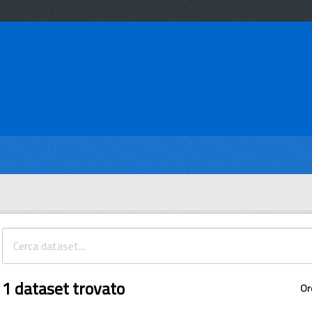
1 dataset trovato
Or