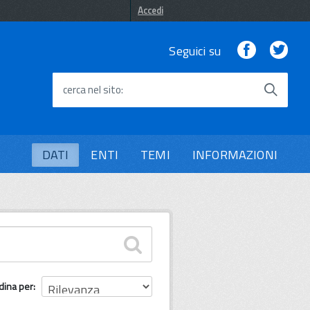
Accedi
Facebook
Twi
Seguici su
cerca nel sito
DATI
ENTI
TEMI
INFORMAZIONI
dina per