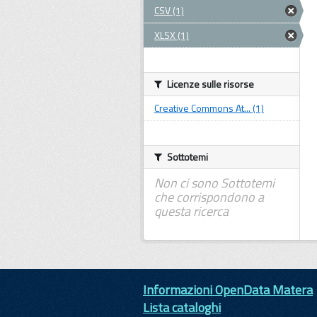
CSV (1)
XLSX (1)
Licenze sulle risorse
Creative Commons At... (1)
Sottotemi
Non ci sono Sottotemi
che corrispondono a
questa ricerca
Informazioni OpenData Matera
Lista cataloghi