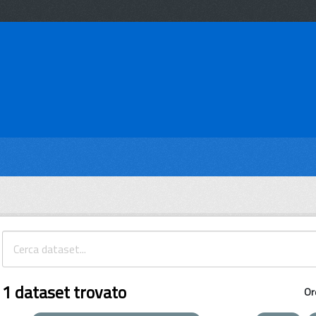
1 dataset trovato
Or