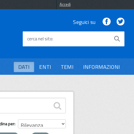
Accedi
Facebook
Twi
Seguici su
cerca nel sito
DATI
ENTI
TEMI
INFORMAZIONI
dina per