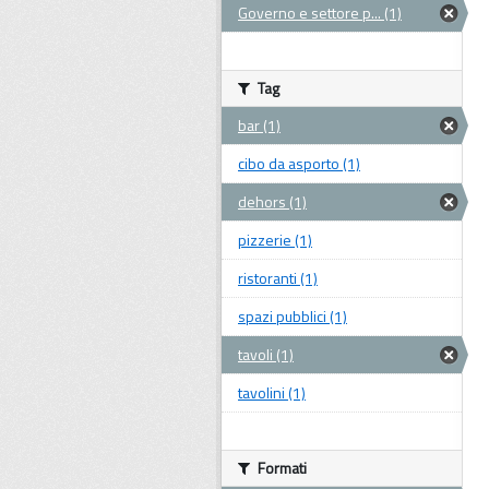
Governo e settore p... (1)
Tag
bar (1)
cibo da asporto (1)
dehors (1)
pizzerie (1)
ristoranti (1)
spazi pubblici (1)
tavoli (1)
tavolini (1)
Formati