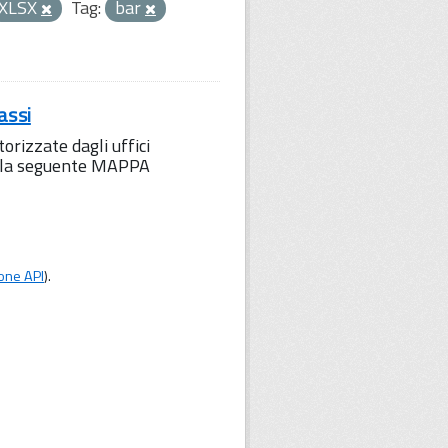
XLSX
Tag:
bar
assi
orizzate dagli uffici
to la seguente MAPPA
one API
).