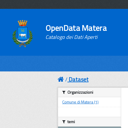
OpenData Matera
Catalogo dei Dati Aperti
Dataset
Organizzazioni
Comune di Matera (1)
temi