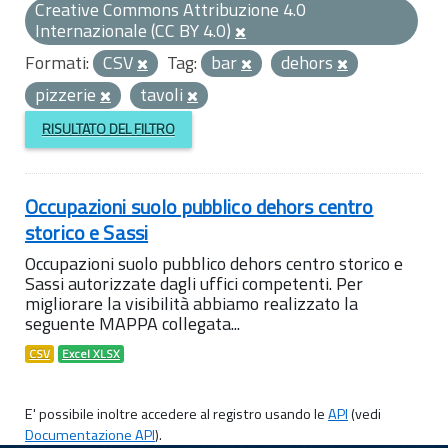
Creative Commons Attribuzione 4.0
Internazionale (CC BY 4.0)
Formati:
CSV
Tag:
bar
dehors
pizzerie
tavoli
RISULTATO DEL FILTRO
Occupazioni suolo pubblico dehors centro
storico e Sassi
Occupazioni suolo pubblico dehors centro storico e
Sassi autorizzate dagli uffici competenti. Per
migliorare la visibilità abbiamo realizzato la
seguente MAPPA collegata...
CSV
Excel XLSX
E' possibile inoltre accedere al registro usando le
API
(vedi
Documentazione API
).