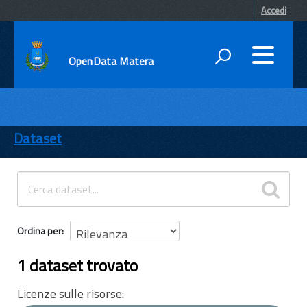
Accedi
OpenData Matera
DATI
ENTI
Dataset
TEMI
INFORMAZIONI
Ordina per
1 dataset trovato
Licenze sulle risorse: