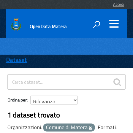
Accedi
OpenData Matera
DATI
ENTI
Dataset
TEMI
INFORMAZIONI
Ordina per
1 dataset trovato
Organizzazioni:
Comune di Matera
Formati: