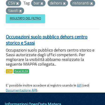
CSV
Tag:
bar
dehors
ristoranti
tavoli
RISULTATO DEL FILTRO
Occupazioni suolo pubblico dehors centro
storico e Sassi
Occupazioni suolo pubblico dehors centro storico e
Sassi autorizzate dagli uffici competenti. Per
migliorare la visibilità abbiamo realizzato la
seguente MAPPA collegata...
CSV
Excel XLSX
E' possibile inoltre accedere al registro usando le
API
(vedi
Documentazione API
).
Informazioni OpenData Matera