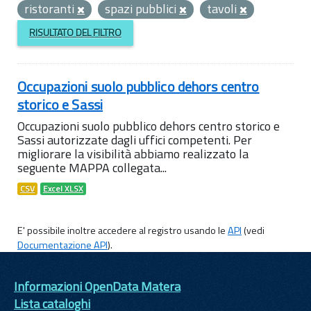
ristoranti
spazi pubblici
tavoli
RISULTATO DEL FILTRO
Occupazioni suolo pubblico dehors centro
storico e Sassi
Occupazioni suolo pubblico dehors centro storico e
Sassi autorizzate dagli uffici competenti. Per
migliorare la visibilità abbiamo realizzato la
seguente MAPPA collegata...
CSV
Excel XLSX
E' possibile inoltre accedere al registro usando le
API
(vedi
Documentazione API
).
Informazioni OpenData Matera
Lista cataloghi