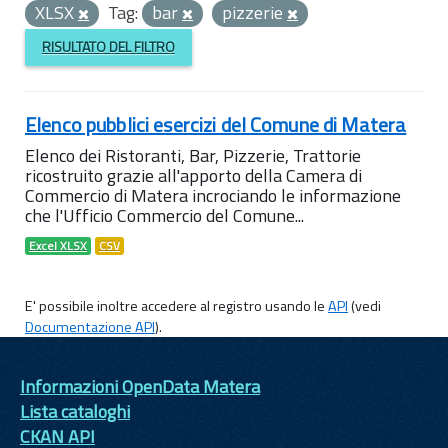
XLSX
Tag:
bar
pizzerie
RISULTATO DEL FILTRO
Elenco pubblici esercizi del Comune di Matera
Elenco dei Ristoranti, Bar, Pizzerie, Trattorie
ricostruito grazie all'apporto della Camera di
Commercio di Matera incrociando le informazione
che l'Ufficio Commercio del Comune...
Excel XLSX
CSV
E' possibile inoltre accedere al registro usando le
API
(vedi
Documentazione API
).
Informazioni OpenData Matera
Lista cataloghi
CKAN API