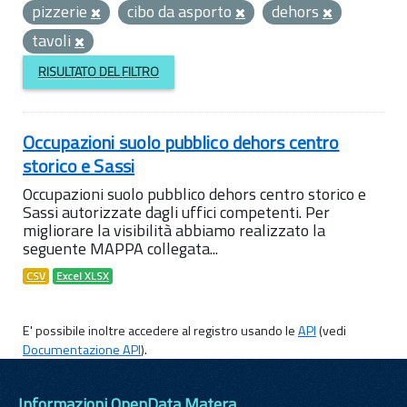
pizzerie
cibo da asporto
dehors
tavoli
RISULTATO DEL FILTRO
Occupazioni suolo pubblico dehors centro
storico e Sassi
Occupazioni suolo pubblico dehors centro storico e
Sassi autorizzate dagli uffici competenti. Per
migliorare la visibilità abbiamo realizzato la
seguente MAPPA collegata...
CSV
Excel XLSX
E' possibile inoltre accedere al registro usando le
API
(vedi
Documentazione API
).
Informazioni OpenData Matera