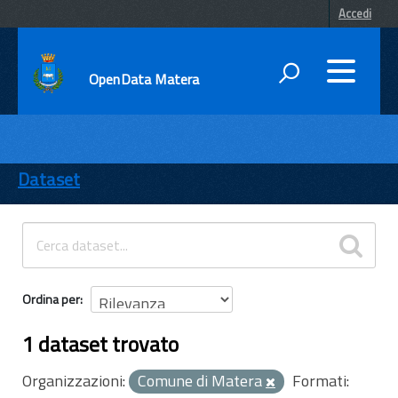
Accedi
OpenData Matera
DATI
ENTI
Dataset
TEMI
INFORMAZIONI
Ordina per
1 dataset trovato
Organizzazioni:
Comune di Matera
Formati: