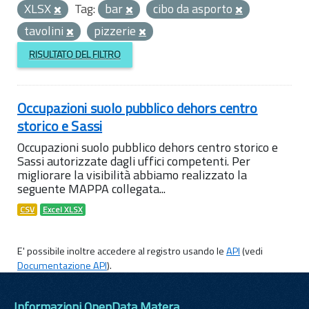
XLSX
Tag:
bar
cibo da asporto
tavolini
pizzerie
RISULTATO DEL FILTRO
Occupazioni suolo pubblico dehors centro
storico e Sassi
Occupazioni suolo pubblico dehors centro storico e
Sassi autorizzate dagli uffici competenti. Per
migliorare la visibilità abbiamo realizzato la
seguente MAPPA collegata...
CSV
Excel XLSX
E' possibile inoltre accedere al registro usando le
API
(vedi
Documentazione API
).
Informazioni OpenData Matera