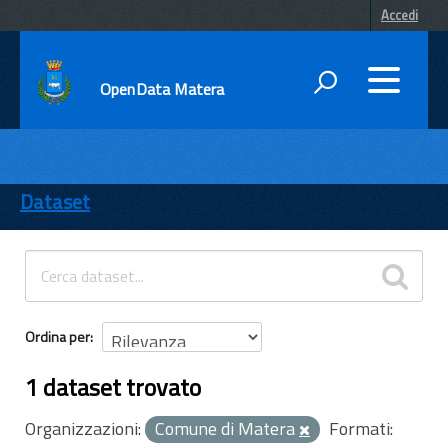
Accedi
OpenData Matera
DATI
ENTI
Dataset
TEMI
INFORMAZIONI
Ordina per
1 dataset trovato
Organizzazioni:
Comune di Matera
Formati: