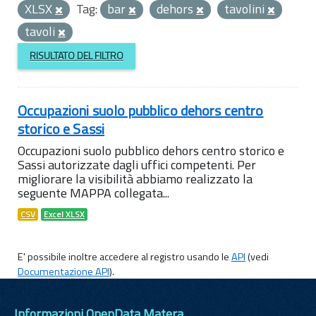
XLSX
Tag:
bar
dehors
tavolini
tavoli
RISULTATO DEL FILTRO
Occupazioni suolo pubblico dehors centro
storico e Sassi
Occupazioni suolo pubblico dehors centro storico e
Sassi autorizzate dagli uffici competenti. Per
migliorare la visibilità abbiamo realizzato la
seguente MAPPA collegata...
CSV
Excel XLSX
E' possibile inoltre accedere al registro usando le
API
(vedi
Documentazione API
).
Informazioni OpenData Matera