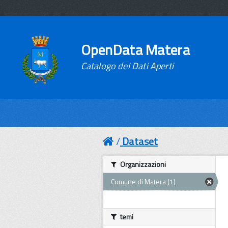
OpenData Matera
Catalogo dei Dati Aperti
Dataset
Organizzazioni
Comune di Matera (1)
temi