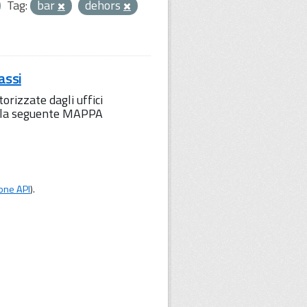
Tag:
bar
dehors
assi
orizzate dagli uffici
to la seguente MAPPA
one API
).