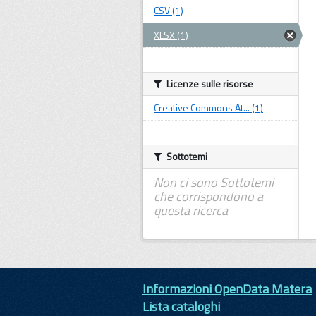
CSV (1)
XLSX (1)
Licenze sulle risorse
Creative Commons At... (1)
Sottotemi
Non ci sono Sottotemi
che corrispondono a
questa ricerca
Informazioni OpenData Matera
Lista cataloghi