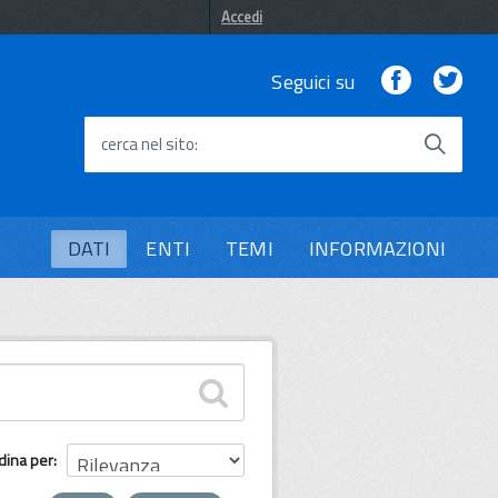
Accedi
Facebook
Twi
Seguici su
cerca nel sito
DATI
ENTI
TEMI
INFORMAZIONI
dina per