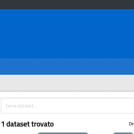
1 dataset trovato
Or