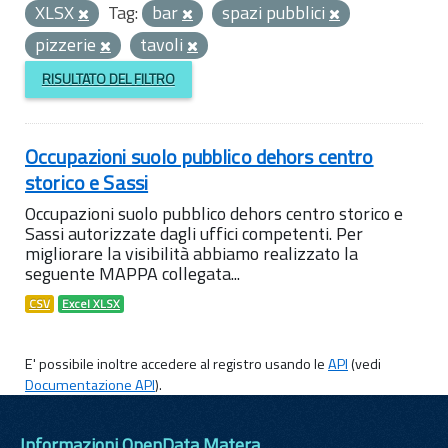
XLSX
Tag:
bar
spazi pubblici
pizzerie
tavoli
RISULTATO DEL FILTRO
Occupazioni suolo pubblico dehors centro
storico e Sassi
Occupazioni suolo pubblico dehors centro storico e
Sassi autorizzate dagli uffici competenti. Per
migliorare la visibilità abbiamo realizzato la
seguente MAPPA collegata...
CSV
Excel XLSX
E' possibile inoltre accedere al registro usando le
API
(vedi
Documentazione API
).
Informazioni OpenData Matera