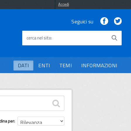
Accedi
Facebook
Twi
Seguici su
cerca nel sito
DATI
ENTI
TEMI
INFORMAZIONI
dina per