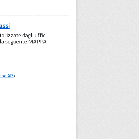
assi
orizzate dagli uffici
to la seguente MAPPA
one API
).