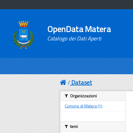
OpenData Matera
Catalogo dei Dati Aperti
Dataset
Organizzazioni
Comune di Matera (1)
temi