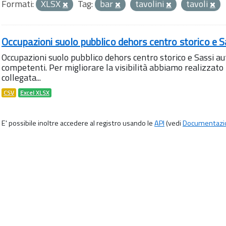
Formati:
XLSX
Tag:
bar
tavolini
tavoli
Occupazioni suolo pubblico dehors centro storico e S
Occupazioni suolo pubblico dehors centro storico e Sassi aut
competenti. Per migliorare la visibilità abbiamo realizza
collegata...
CSV
Excel XLSX
E' possibile inoltre accedere al registro usando le
API
(vedi
Documentazi