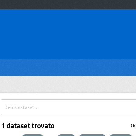
1 dataset trovato
Or