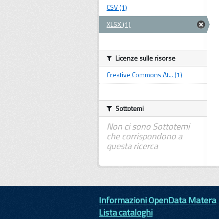
CSV (1)
XLSX (1)
Licenze sulle risorse
Creative Commons At... (1)
Sottotemi
Non ci sono Sottotemi
che corrispondono a
questa ricerca
Informazioni OpenData Matera
Lista cataloghi