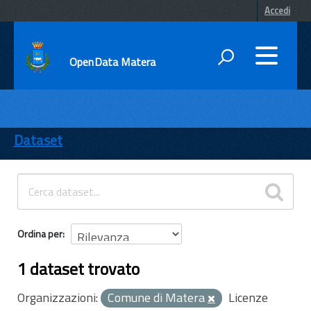
Accedi
OpenData Matera
DATI
ENTI
Dataset
TEMI
INFORMAZIONI
Ordina per
1 dataset trovato
Organizzazioni:
Comune di Matera
Licenze