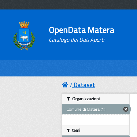
OpenData Matera
Catalogo dei Dati Aperti
Dataset
Organizzazioni
Comune di Matera (1)
temi