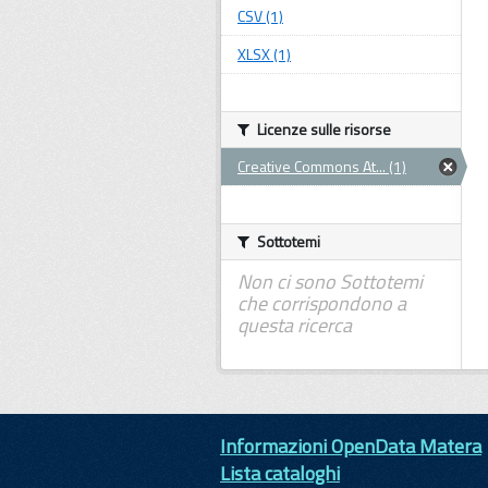
CSV (1)
XLSX (1)
Licenze sulle risorse
Creative Commons At... (1)
Sottotemi
Non ci sono Sottotemi
che corrispondono a
questa ricerca
Informazioni OpenData Matera
Lista cataloghi