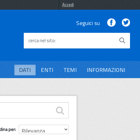
Accedi
Facebook
Twi
Seguici su
cerca nel sito
DATI
ENTI
TEMI
INFORMAZIONI
dina per