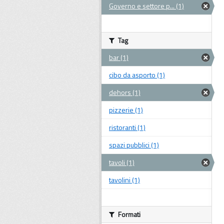
Governo e settore p... (1)
Tag
bar (1)
cibo da asporto (1)
dehors (1)
pizzerie (1)
ristoranti (1)
spazi pubblici (1)
tavoli (1)
tavolini (1)
Formati