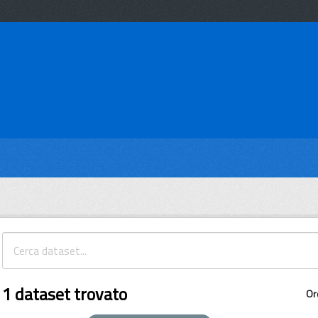
1 dataset trovato
Or