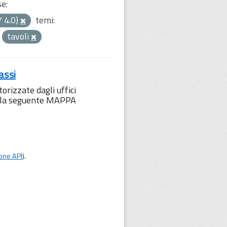
se:
Y 4.0)
temi:
tavoli
assi
orizzate dagli uffici
to la seguente MAPPA
one API
).