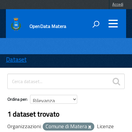
Accedi
OpenData Matera
DATI
ENTI
Dataset
TEMI
INFORMAZIONI
Ordina per
1 dataset trovato
Organizzazioni:
Comune di Matera
Licenze