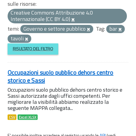
sulle risorse:
Creative Commons Attribuzione 4.0
Internazionale (CC BY 4.0)
temi:
Governo e settore pubblico
Tag:
bar
tavoli
RISULTATO DEL FILTRO
Occupazioni suolo pubblico dehors centro
storico e Sassi
Occupazioni suolo pubblico dehors centro storico e
Sassi autorizzate dagli uffici competenti. Per
migliorare la visibilità abbiamo realizzato la
seguente MAPPA collegata...
CSV
Excel XLSX
E' possibile inoltre accedere al registro usando le
API
(vedi