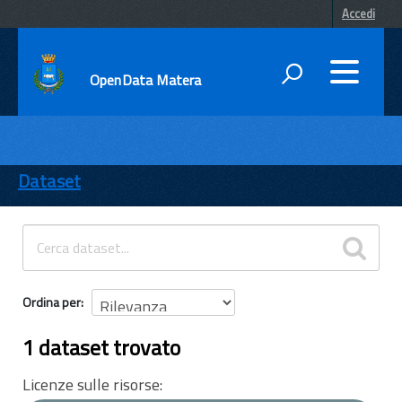
Accedi
OpenData Matera
DATI
ENTI
Dataset
TEMI
INFORMAZIONI
Ordina per
1 dataset trovato
Licenze sulle risorse: