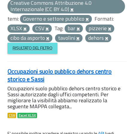
Creative Commons Attribuzione 4.0
Internazionale (CC BY 4.0)
temi:
Governo e settore pubblico
Formati:
XLSX
CSV
Tag:
bar
pizzerie
cibo da asporto
tavolini
dehors
RISULTATO DEL FILTRO
Occupazioni suolo pubblico dehors centro
storico e Sassi
Occupazioni suolo pubblico dehors centro storico e
Sassi autorizzate dagli uffici competenti. Per
migliorare la visibilità abbiamo realizzato la
seguente MAPPA collegata...
CSV
Excel XLSX
E' possibile inoltre accedere al registro usando le
API
(vedi