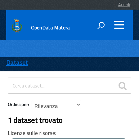
Accedi
OpenData Matera
DATI
ENTI
Dataset
TEMI
INFORMAZIONI
Ordina per
1 dataset trovato
Licenze sulle risorse: