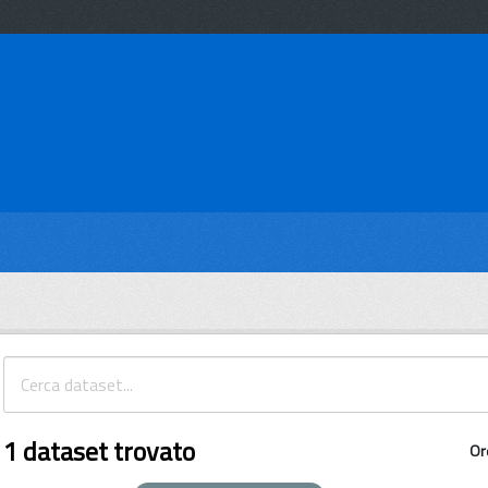
1 dataset trovato
Or