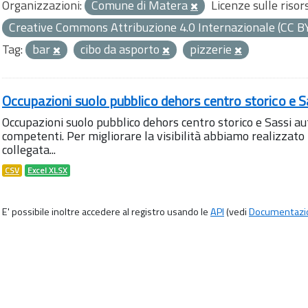
Organizzazioni:
Comune di Matera
Licenze sulle risor
Creative Commons Attribuzione 4.0 Internazionale (CC B
Tag:
bar
cibo da asporto
pizzerie
Occupazioni suolo pubblico dehors centro storico e S
Occupazioni suolo pubblico dehors centro storico e Sassi aut
competenti. Per migliorare la visibilità abbiamo realizza
collegata...
CSV
Excel XLSX
E' possibile inoltre accedere al registro usando le
API
(vedi
Documentazi