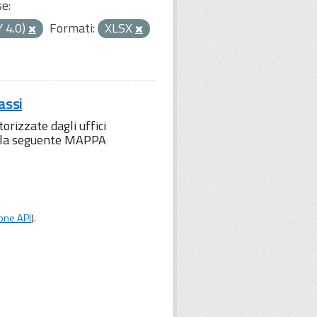
se:
Y 4.0)
Formati:
XLSX
assi
orizzate dagli uffici
to la seguente MAPPA
one API
).