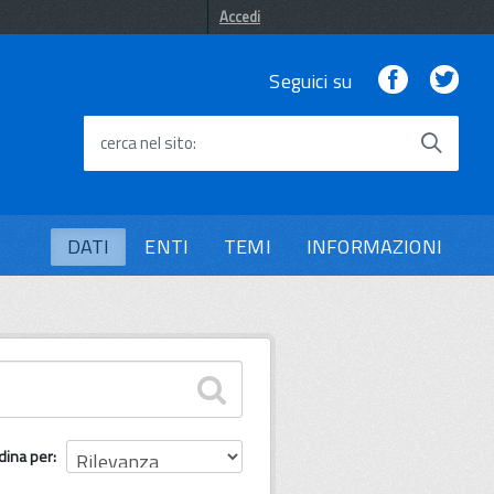
Accedi
Facebook
Twi
Seguici su
cerca nel sito
DATI
ENTI
TEMI
INFORMAZIONI
dina per