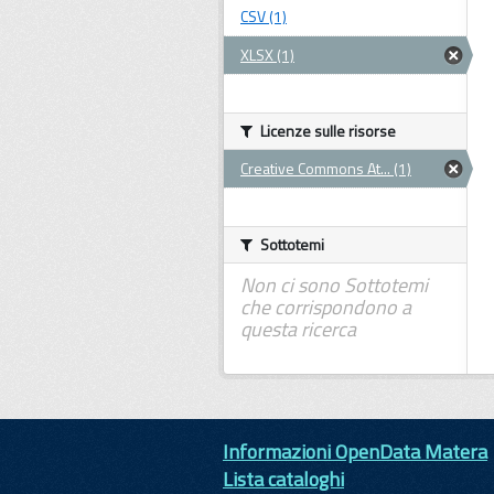
CSV (1)
XLSX (1)
Licenze sulle risorse
Creative Commons At... (1)
Sottotemi
Non ci sono Sottotemi
che corrispondono a
questa ricerca
Informazioni OpenData Matera
Lista cataloghi