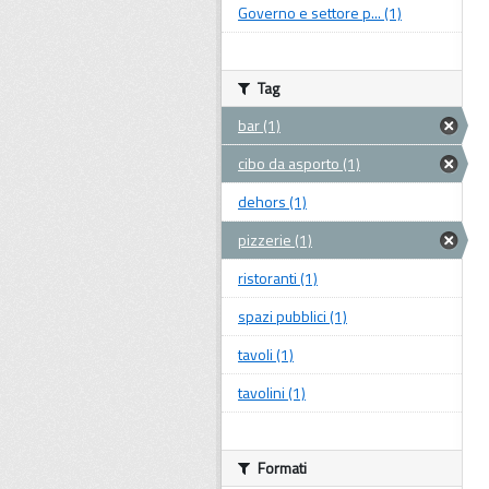
Governo e settore p... (1)
Tag
bar (1)
cibo da asporto (1)
dehors (1)
pizzerie (1)
ristoranti (1)
spazi pubblici (1)
tavoli (1)
tavolini (1)
Formati