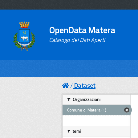
OpenData Matera
Catalogo dei Dati Aperti
Dataset
Organizzazioni
Comune di Matera (1)
temi