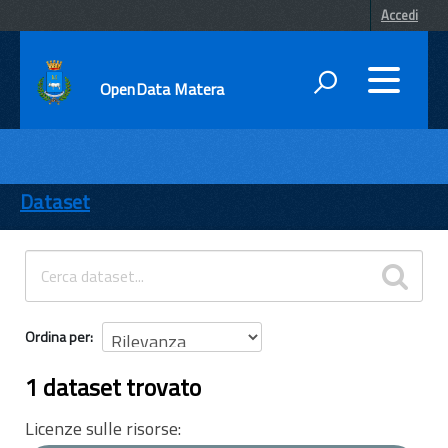
Accedi
OpenData Matera
DATI
ENTI
Dataset
TEMI
INFORMAZIONI
Ordina per
1 dataset trovato
Licenze sulle risorse: