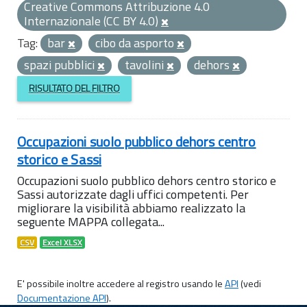
Creative Commons Attribuzione 4.0
Internazionale (CC BY 4.0)
Tag:
bar
cibo da asporto
spazi pubblici
tavolini
dehors
RISULTATO DEL FILTRO
Occupazioni suolo pubblico dehors centro
storico e Sassi
Occupazioni suolo pubblico dehors centro storico e
Sassi autorizzate dagli uffici competenti. Per
migliorare la visibilità abbiamo realizzato la
seguente MAPPA collegata...
CSV
Excel XLSX
E' possibile inoltre accedere al registro usando le
API
(vedi
Documentazione API
).