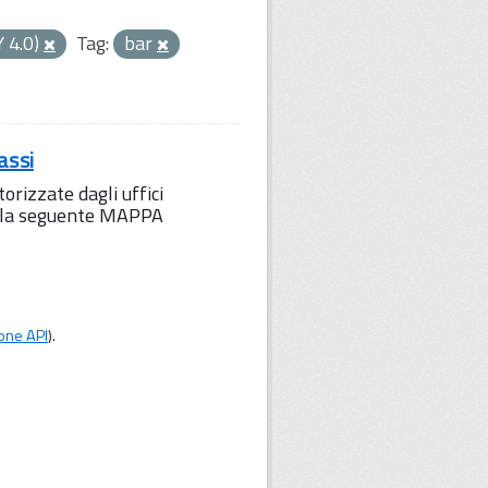
Y 4.0)
Tag:
bar
assi
orizzate dagli uffici
to la seguente MAPPA
one API
).