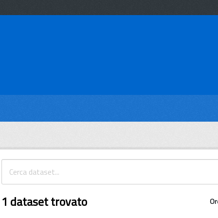
1 dataset trovato
Or