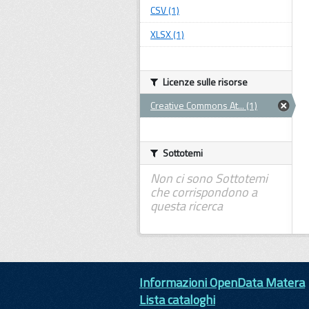
CSV (1)
XLSX (1)
Licenze sulle risorse
Creative Commons At... (1)
Sottotemi
Non ci sono Sottotemi
che corrispondono a
questa ricerca
Informazioni OpenData Matera
Lista cataloghi