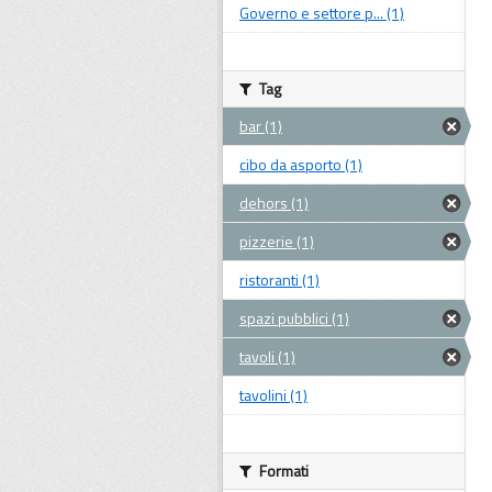
Governo e settore p... (1)
Tag
bar (1)
cibo da asporto (1)
dehors (1)
pizzerie (1)
ristoranti (1)
spazi pubblici (1)
tavoli (1)
tavolini (1)
Formati