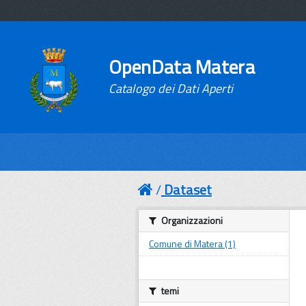
OpenData Matera
Catalogo dei Dati Aperti
Dataset
Organizzazioni
Comune di Matera (1)
temi