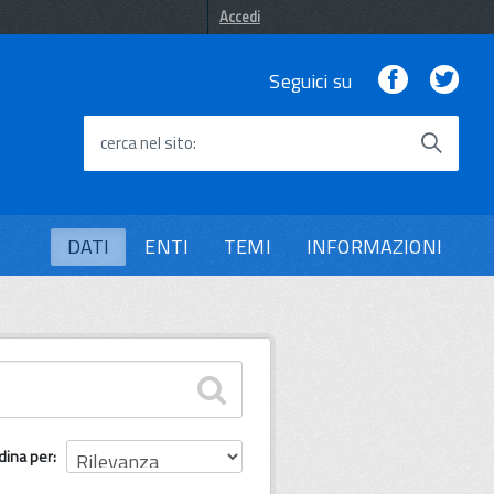
Accedi
Facebook
Twi
Seguici su
cerca nel sito
DATI
ENTI
TEMI
INFORMAZIONI
dina per