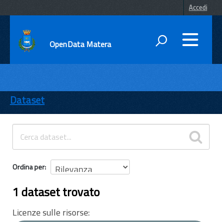
Accedi
OpenData Matera
DATI
ENTI
Dataset
TEMI
INFORMAZIONI
Ordina per
1 dataset trovato
Licenze sulle risorse: