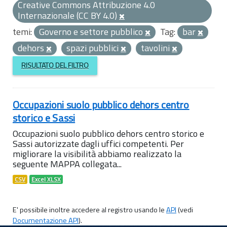
Creative Commons Attribuzione 4.0
Internazionale (CC BY 4.0)
temi:
Governo e settore pubblico
Tag:
bar
dehors
spazi pubblici
tavolini
RISULTATO DEL FILTRO
Occupazioni suolo pubblico dehors centro
storico e Sassi
Occupazioni suolo pubblico dehors centro storico e
Sassi autorizzate dagli uffici competenti. Per
migliorare la visibilità abbiamo realizzato la
seguente MAPPA collegata...
CSV
Excel XLSX
E' possibile inoltre accedere al registro usando le
API
(vedi
Documentazione API
).