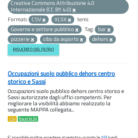
Creative Commons Attribuzione 4.0
Internazionale (CC BY 4.0)
Formati:
CSV
XLSX
temi:
Governo e settore pubblico
Tag:
bar
pizzerie
cibo da asporto
dehors
RISULTATO DEL FILTRO
Occupazioni suolo pubblico dehors centro
storico e Sassi
Occupazioni suolo pubblico dehors centro storico e
Sassi autorizzate dagli uffici competenti. Per
migliorare la visibilità abbiamo realizzato la
seguente MAPPA collegata...
CSV
Excel XLSX
E' possibile inoltre accedere al registro usando le
API
(vedi