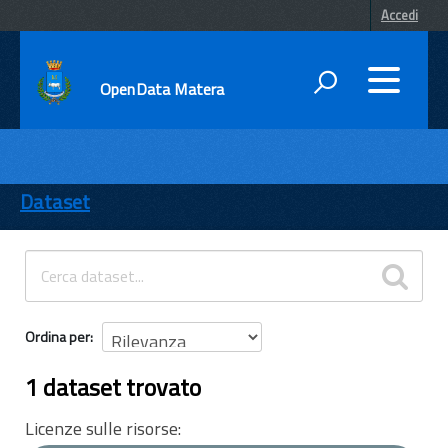
Accedi
OpenData Matera
DATI
ENTI
Dataset
TEMI
INFORMAZIONI
Ordina per
1 dataset trovato
Licenze sulle risorse: