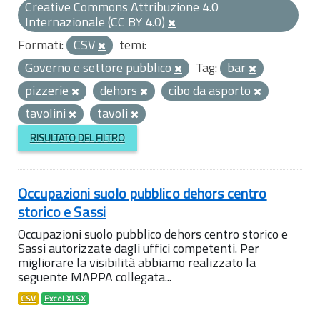
Creative Commons Attribuzione 4.0
Internazionale (CC BY 4.0)
Formati:
CSV
temi:
Governo e settore pubblico
Tag:
bar
pizzerie
dehors
cibo da asporto
tavolini
tavoli
RISULTATO DEL FILTRO
Occupazioni suolo pubblico dehors centro
storico e Sassi
Occupazioni suolo pubblico dehors centro storico e
Sassi autorizzate dagli uffici competenti. Per
migliorare la visibilità abbiamo realizzato la
seguente MAPPA collegata...
CSV
Excel XLSX