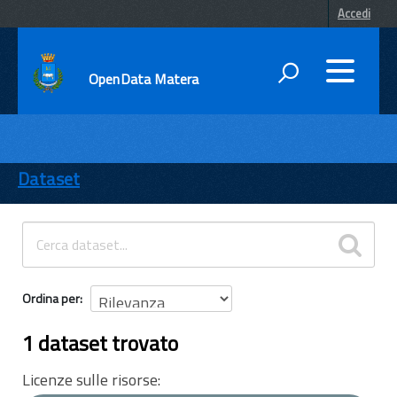
Accedi
OpenData Matera
DATI
ENTI
Dataset
TEMI
INFORMAZIONI
Ordina per
1 dataset trovato
Licenze sulle risorse: