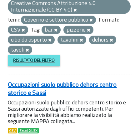
Creative Commons Attribuzione 4.0
Internazionale (CC BY 4.0)
temi:
Governo e settore pubblico
Formati:
CSV
Tag:
bar
pizzerie
cibo da asporto
tavolini
dehors
tavoli
RISULTATO DEL FILTRO
Occupazioni suolo pubblico dehors centro
storico e Sassi
Occupazioni suolo pubblico dehors centro storico e
Sassi autorizzate dagli uffici competenti. Per
migliorare la visibilità abbiamo realizzato la
seguente MAPPA collegata...
CSV
Excel XLSX