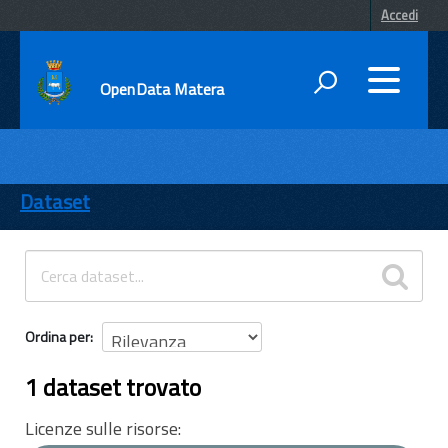
Accedi
OpenData Matera
DATI
ENTI
Dataset
TEMI
INFORMAZIONI
Ordina per
1 dataset trovato
Licenze sulle risorse: