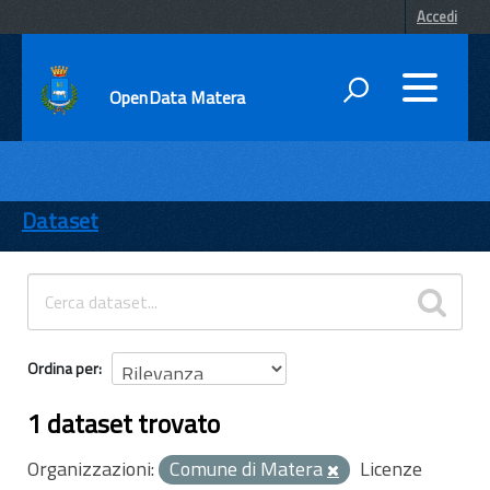
Accedi
OpenData Matera
DATI
ENTI
Dataset
TEMI
INFORMAZIONI
Ordina per
1 dataset trovato
Organizzazioni:
Comune di Matera
Licenze