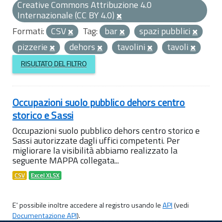
Creative Commons Attribuzione 4.0
Internazionale (CC BY 4.0)
Formati:
CSV
Tag:
bar
spazi pubblici
pizzerie
dehors
tavolini
tavoli
RISULTATO DEL FILTRO
Occupazioni suolo pubblico dehors centro
storico e Sassi
Occupazioni suolo pubblico dehors centro storico e
Sassi autorizzate dagli uffici competenti. Per
migliorare la visibilità abbiamo realizzato la
seguente MAPPA collegata...
CSV
Excel XLSX
E' possibile inoltre accedere al registro usando le
API
(vedi
Documentazione API
).