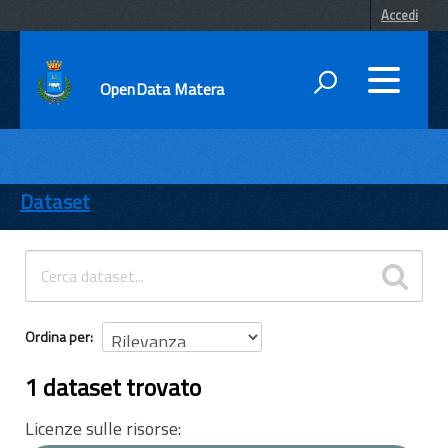
Accedi
OpenData Matera
DATI
ENTI
Dataset
TEMI
INFORMAZIONI
Ordina per
1 dataset trovato
Licenze sulle risorse: