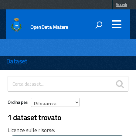
Accedi
OpenData Matera
DATI
ENTI
Dataset
TEMI
INFORMAZIONI
Ordina per
1 dataset trovato
Licenze sulle risorse: