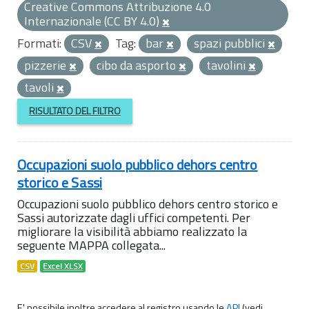
Creative Commons Attribuzione 4.0
Internazionale (CC BY 4.0)
Formati:
CSV
Tag:
bar
spazi pubblici
pizzerie
cibo da asporto
tavolini
tavoli
RISULTATO DEL FILTRO
Occupazioni suolo pubblico dehors centro
storico e Sassi
Occupazioni suolo pubblico dehors centro storico e
Sassi autorizzate dagli uffici competenti. Per
migliorare la visibilità abbiamo realizzato la
seguente MAPPA collegata...
CSV
Excel XLSX
E' possibile inoltre accedere al registro usando le
API
(vedi