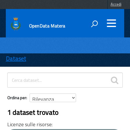
Accedi
OpenData Matera
DATI
ENTI
Dataset
TEMI
INFORMAZIONI
Ordina per
1 dataset trovato
Licenze sulle risorse: