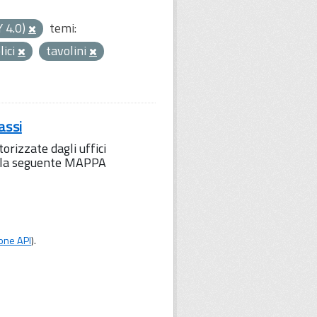
Y 4.0)
temi:
lici
tavolini
assi
orizzate dagli uffici
to la seguente MAPPA
one API
).