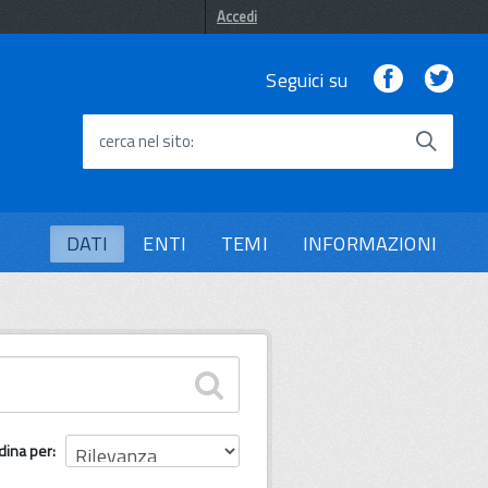
Accedi
Facebook
Twi
Seguici su
cerca nel sito
DATI
ENTI
TEMI
INFORMAZIONI
dina per