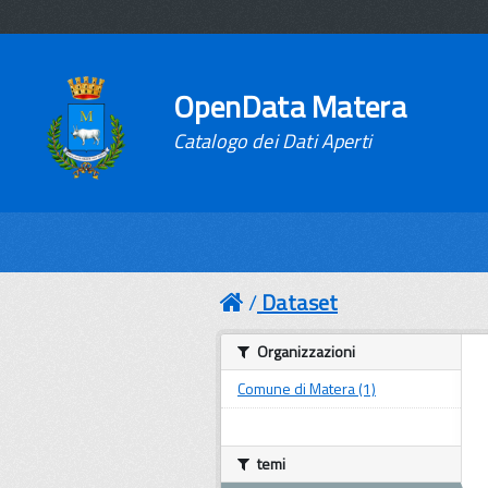
OpenData Matera
Catalogo dei Dati Aperti
Dataset
Organizzazioni
Comune di Matera (1)
temi