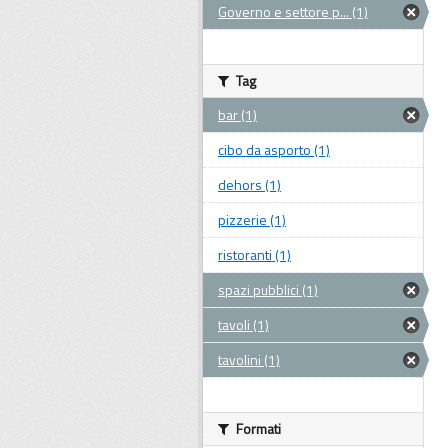
Governo e settore p... (1)
Tag
bar (1)
cibo da asporto (1)
dehors (1)
pizzerie (1)
ristoranti (1)
spazi pubblici (1)
tavoli (1)
tavolini (1)
Formati