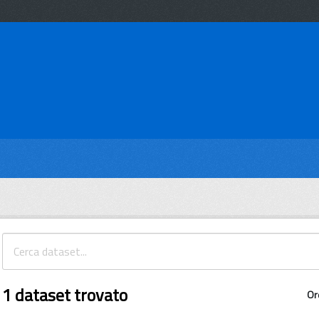
1 dataset trovato
Or