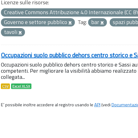
Licenze sulle risorse:
Creative Commons Attribuzione 4.0 Internazionale (CC B
Governo e settore pubblico
Tag:
bar
spazi pubb
tavoli
Occupazioni suolo pubblico dehors centro storico e S
Occupazioni suolo pubblico dehors centro storico e Sassi aut
competenti. Per migliorare la visibilità abbiamo realizza
collegata...
CSV
Excel XLSX
E' possibile inoltre accedere al registro usando le
API
(vedi
Documentazi