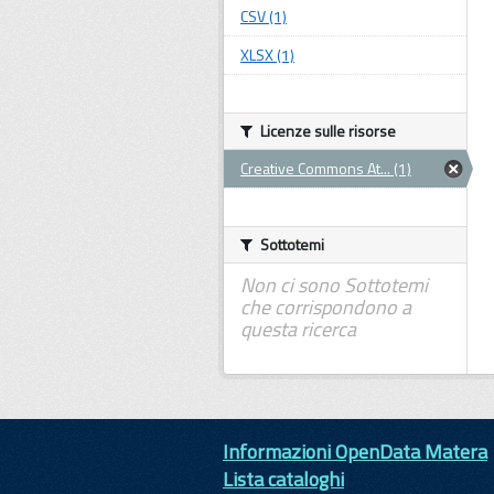
CSV (1)
XLSX (1)
Licenze sulle risorse
Creative Commons At... (1)
Sottotemi
Non ci sono Sottotemi
che corrispondono a
questa ricerca
Informazioni OpenData Matera
Lista cataloghi