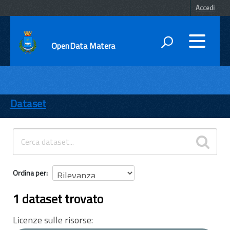
Accedi
OpenData Matera
DATI
ENTI
Dataset
TEMI
INFORMAZIONI
Ordina per
1 dataset trovato
Licenze sulle risorse: