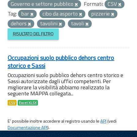
Governo e settore pubblico
Formati:
CSV
Tag:
bar
cibo da asporto
pizzerie
dehors
tavolini
tavoli
RISULTATO DEL FILTRO
Occupazioni suolo pubblico dehors centro
storico e Sassi
Occupazioni suolo pubblico dehors centro storico e
Sassi autorizzate dagli uffici competenti. Per
migliorare la visibilità abbiamo realizzato la
seguente MAPPA collegata...
CSV
Excel XLSX
E' possibile inoltre accedere al registro usando le
API
(vedi
Documentazione API
).