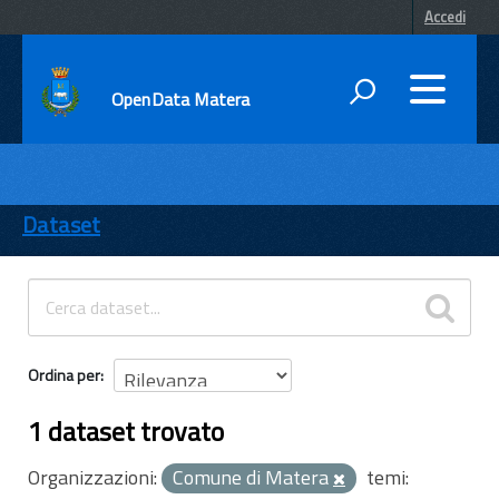
Accedi
OpenData Matera
DATI
ENTI
Dataset
TEMI
INFORMAZIONI
Ordina per
1 dataset trovato
Organizzazioni:
Comune di Matera
temi: