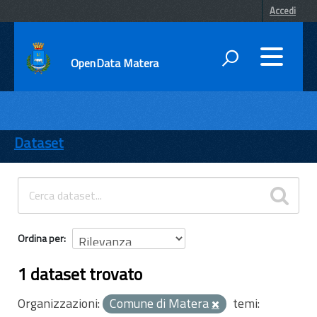
Accedi
OpenData Matera
DATI
ENTI
Dataset
TEMI
INFORMAZIONI
Ordina per
1 dataset trovato
Organizzazioni:
Comune di Matera
temi: